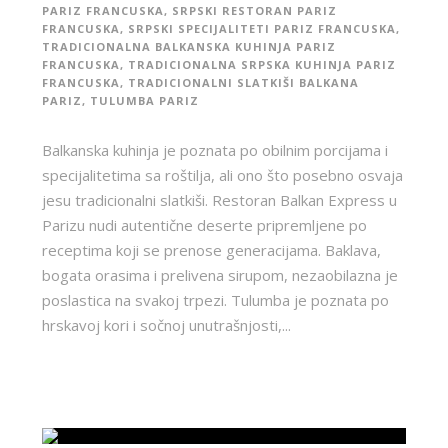
PARIZ FRANCUSKA
,
SRPSKI RESTORAN PARIZ
FRANCUSKA
,
SRPSKI SPECIJALITETI PARIZ FRANCUSKA
,
TRADICIONALNA BALKANSKA KUHINJA PARIZ
FRANCUSKA
,
TRADICIONALNA SRPSKA KUHINJA PARIZ
FRANCUSKA
,
TRADICIONALNI SLATKIŠI BALKANA
PARIZ
,
TULUMBA PARIZ
Balkanska kuhinja je poznata po obilnim porcijama i
specijalitetima sa roštilja, ali ono što posebno osvaja
jesu tradicionalni slatkiši. Restoran Balkan Express u
Parizu nudi autentične deserte pripremljene po
receptima koji se prenose generacijama. Baklava,
bogata orasima i prelivena sirupom, nezaobilazna je
poslastica na svakoj trpezi. Tulumba je poznata po
hrskavoj kori i sočnoj unutrašnjosti,...