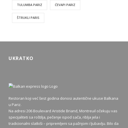
TULUMBA PARIZ
ĆEVAPI PARIZ
ŠTRUKLI PARIS
UKRATKO
Restoran koji već šest godina donosi autentične ukuse Balkana
u Pariz.
Na adresi 206 Boulevard Aristide Briand, Montreuil očekuju vas
specijaliteti sa roštilja, pečenje ispod sača, riblja jela i
tradicionalni slatkiši – pripremljeni sa pažnjom i ljubavlju. Bilo da