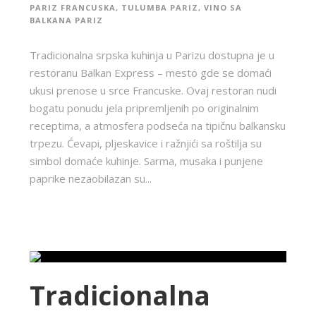
PARIZ FRANCUSKA
,
TULUMBA PARIZ
,
VINO SA
BALKANA PARIZ
Tradicionalna srpska kuhinja u Parizu dostupna je u
restoranu Balkan Express – mesto gde se domaći
ukusi prenose u srce Francuske. Ovaj restoran nudi
bogatu ponudu jela pripremljenih po originalnim
receptima, a atmosfera podseća na tipičnu balkansku
trpezu. Ćevapi, pljeskavice i ražnjići sa roštilja su
simbol domaće kuhinje. Sarma, musaka i punjene
paprike nezaobilazan su...
Tradicionalna