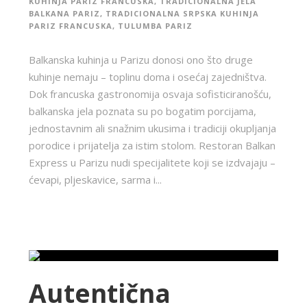
KUHINJA PARIZ FRANCUSKA
,
TRADICIONALNA JELA
BALKANA PARIZ
,
TRADICIONALNA SRPSKA KUHINJA
PARIZ FRANCUSKA
,
TULUMBA PARIZ
Balkanska kuhinja u Parizu donosi ono što druge
kuhinje nemaju – toplinu doma i osećaj zajedništva.
Dok francuska gastronomija osvaja sofisticiranošću,
balkanska jela poznata su po bogatim porcijama,
jednostavnim ali snažnim ukusima i tradiciji okupljanja
porodice i prijatelja za istim stolom. Restoran Balkan
Express u Parizu nudi specijalitete koji se izdvajaju –
ćevapi, pljeskavice, sarma i...
Autentična