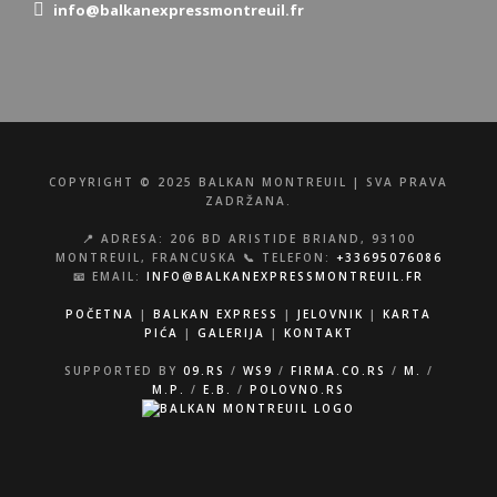
info@balkanexpressmontreuil.fr
COPYRIGHT © 2025 BALKAN MONTREUIL | SVA PRAVA
ZADRŽANA.
📍 ADRESA: 206 BD ARISTIDE BRIAND, 93100
MONTREUIL, FRANCUSKA 📞 TELEFON:
+33695076086
📧 EMAIL:
INFO@BALKANEXPRESSMONTREUIL.FR
POČETNA
|
BALKAN EXPRESS
|
JELOVNIK
|
KARTA
PIĆA
|
GALERIJA
|
KONTAKT
SUPPORTED BY
09.RS
/
WS9
/
FIRMA.CO.RS
/
M.
/
M.P.
/
E.B.
/
POLOVNO.RS