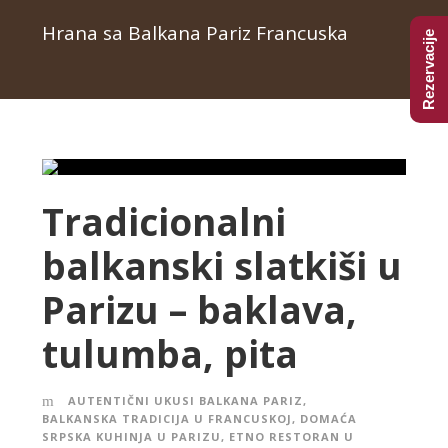
Hrana sa Balkana Pariz Francuska
Rezervacije
Tradicionalni
balkanski slatkiši u
Parizu – baklava,
tulumba, pita
AUTENTIČNI UKUSI BALKANA PARIZ
,
BALKANSKA TRADICIJA U FRANCUSKOJ
,
DOMAĆA
SRPSKA KUHINJA U PARIZU
,
ETNO RESTORAN U