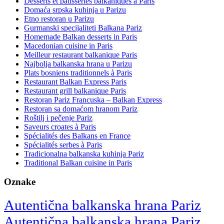
Desserts et pâtisseries balkaniques à Paris
Domaća srpska kuhinja u Parizu
Etno restoran u Parizu
Gurmanski specijaliteti Balkana Pariz
Homemade Balkan desserts in Paris
Macedonian cuisine in Paris
Meilleur restaurant balkanique Paris
Najbolja balkanska hrana u Parizu
Plats bosniens traditionnels à Paris
Restaurant Balkan Express Paris
Restaurant grill balkanique Paris
Restoran Pariz Francuska – Balkan Express
Restoran sa domaćom hranom Pariz
Roštilj i pečenje Pariz
Saveurs croates à Paris
Spécialités des Balkans en France
Spécialités serbes à Paris
Tradicionalna balkanska kuhinja Pariz
Traditional Balkan cuisine in Paris
Oznake
Autentična balkanska hrana Pariz
Autentična balkanska hrana Pariz