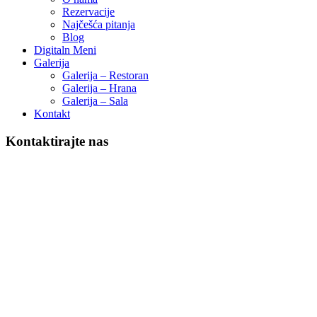
Rezervacije
Najčešća pitanja
Blog
Digitaln Meni
Galerija
Galerija – Restoran
Galerija – Hrana
Galerija – Sala
Kontakt
Kontaktirajte nas
Restoran Balkan Express
206 Bd Aristide Briand, 93100 Montreuil, Francuska
206 Bd Aristide Briand, 93100 Montreuil, Francuska
+33695076086
info@balkanexpressmontreuil.fr