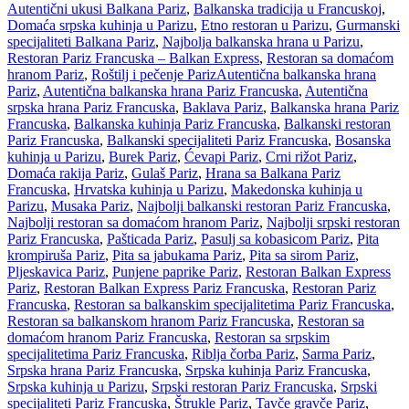
Autentični ukusi Balkana Pariz
,
Balkanska tradicija u Francuskoj
,
Domaća srpska kuhinja u Parizu
,
Etno restoran u Parizu
,
Gurmanski
specijaliteti Balkana Pariz
,
Najbolja balkanska hrana u Parizu
,
Restoran Pariz Francuska – Balkan Express
,
Restoran sa domaćom
hranom Pariz
,
Roštilj i pečenje Pariz
Autentična balkanska hrana
Pariz
,
Autentična balkanska hrana Pariz Francuska
,
Autentična
srpska hrana Pariz Francuska
,
Baklava Pariz
,
Balkanska hrana Pariz
Francuska
,
Balkanska kuhinja Pariz Francuska
,
Balkanski restoran
Pariz Francuska
,
Balkanski specijaliteti Pariz Francuska
,
Bosanska
kuhinja u Parizu
,
Burek Pariz
,
Ćevapi Pariz
,
Crni rižot Pariz
,
Domaća rakija Pariz
,
Gulaš Pariz
,
Hrana sa Balkana Pariz
Francuska
,
Hrvatska kuhinja u Parizu
,
Makedonska kuhinja u
Parizu
,
Musaka Pariz
,
Najbolji balkanski restoran Pariz Francuska
,
Najbolji restoran sa domaćom hranom Pariz
,
Najbolji srpski restoran
Pariz Francuska
,
Pašticada Pariz
,
Pasulj sa kobasicom Pariz
,
Pita
krompiruša Pariz
,
Pita sa jabukama Pariz
,
Pita sa sirom Pariz
,
Pljeskavica Pariz
,
Punjene paprike Pariz
,
Restoran Balkan Express
Pariz
,
Restoran Balkan Express Pariz Francuska
,
Restoran Pariz
Francuska
,
Restoran sa balkanskim specijalitetima Pariz Francuska
,
Restoran sa balkanskom hranom Pariz Francuska
,
Restoran sa
domaćom hranom Pariz Francuska
,
Restoran sa srpskim
specijalitetima Pariz Francuska
,
Riblja čorba Pariz
,
Sarma Pariz
,
Srpska hrana Pariz Francuska
,
Srpska kuhinja Pariz Francuska
,
Srpska kuhinja u Parizu
,
Srpski restoran Pariz Francuska
,
Srpski
specijaliteti Pariz Francuska
,
Štrukle Pariz
,
Tavče gravče Pariz
,