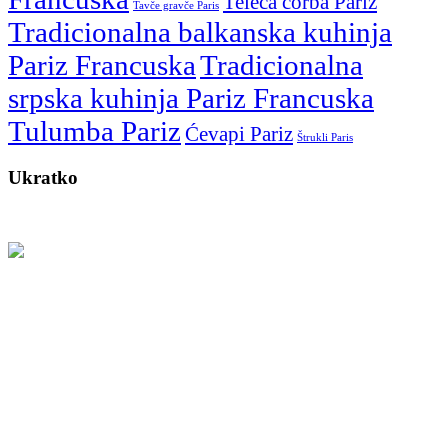
Teleća čorba Pariz
Tavče gravče Paris
Tradicionalna balkanska kuhinja
Pariz Francuska
Tradicionalna
srpska kuhinja Pariz Francuska
Tulumba Pariz
Ćevapi Pariz
Štrukli Paris
Ukratko
Restoran koji već šest godina donosi autentične ukuse Balkana u
Pariz.
Na adresi 206 Boulevard Aristide Briand, Montreuil očekuju vas
specijaliteti sa roštilja, pečenje ispod sača, riblja jela i tradicionalni
slatkiši – pripremljeni sa pažnjom i ljubavlju. Bilo da dolazite na
ručak, večeru ili slavlje, kod nas ćete pronaći spoj toplog ambijenta i
bogate balkanske kuhinje.