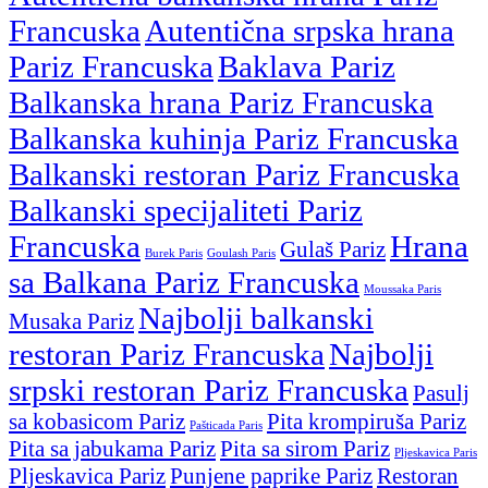
Francuska
Autentična srpska hrana
Pariz Francuska
Baklava Pariz
Balkanska hrana Pariz Francuska
Balkanska kuhinja Pariz Francuska
Balkanski restoran Pariz Francuska
Balkanski specijaliteti Pariz
Francuska
Hrana
Gulaš Pariz
Burek Paris
Goulash Paris
sa Balkana Pariz Francuska
Moussaka Paris
Najbolji balkanski
Musaka Pariz
restoran Pariz Francuska
Najbolji
srpski restoran Pariz Francuska
Pasulj
sa kobasicom Pariz
Pita krompiruša Pariz
Pašticada Paris
Pita sa jabukama Pariz
Pita sa sirom Pariz
Pljeskavica Paris
Pljeskavica Pariz
Punjene paprike Pariz
Restoran