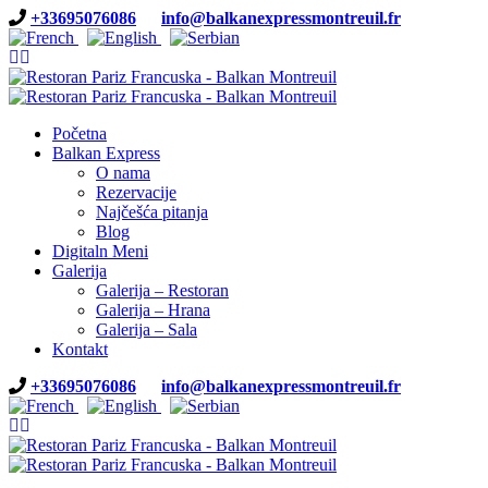
+33695076086
info@balkanexpressmontreuil.fr
Početna
Balkan Express
O nama
Rezervacije
Najčešća pitanja
Blog
Digitaln Meni
Galerija
Galerija – Restoran
Galerija – Hrana
Galerija – Sala
Kontakt
+33695076086
info@balkanexpressmontreuil.fr