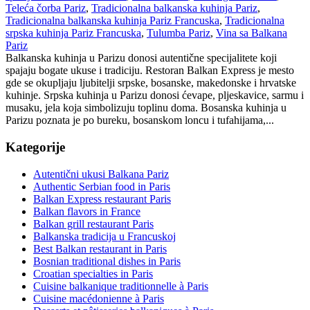
Teleća čorba Pariz
,
Tradicionalna balkanska kuhinja Pariz
,
Tradicionalna balkanska kuhinja Pariz Francuska
,
Tradicionalna
srpska kuhinja Pariz Francuska
,
Tulumba Pariz
,
Vina sa Balkana
Pariz
Balkanska kuhinja u Parizu donosi autentične specijalitete koji
spajaju bogate ukuse i tradiciju. Restoran Balkan Express je mesto
gde se okupljaju ljubitelji srpske, bosanske, makedonske i hrvatske
kuhinje. Srpska kuhinja u Parizu donosi ćevape, pljeskavice, sarmu i
musaku, jela koja simbolizuju toplinu doma. Bosanska kuhinja u
Parizu poznata je po bureku, bosanskom loncu i tufahijama,...
Kategorije
Autentični ukusi Balkana Pariz
Authentic Serbian food in Paris
Balkan Express restaurant Paris
Balkan flavors in France
Balkan grill restaurant Paris
Balkanska tradicija u Francuskoj
Best Balkan restaurant in Paris
Bosnian traditional dishes in Paris
Croatian specialties in Paris
Cuisine balkanique traditionnelle à Paris
Cuisine macédonienne à Paris