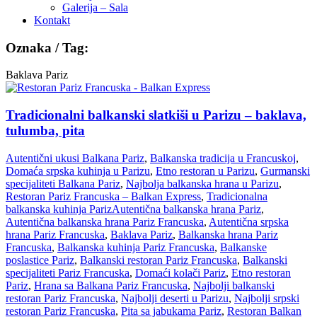
Galerija – Sala
Kontakt
Oznaka / Tag:
Baklava Pariz
Tradicionalni balkanski slatkiši u Parizu – baklava,
tulumba, pita
Autentični ukusi Balkana Pariz
,
Balkanska tradicija u Francuskoj
,
Domaća srpska kuhinja u Parizu
,
Etno restoran u Parizu
,
Gurmanski
specijaliteti Balkana Pariz
,
Najbolja balkanska hrana u Parizu
,
Restoran Pariz Francuska – Balkan Express
,
Tradicionalna
balkanska kuhinja Pariz
Autentična balkanska hrana Pariz
,
Autentična balkanska hrana Pariz Francuska
,
Autentična srpska
hrana Pariz Francuska
,
Baklava Pariz
,
Balkanska hrana Pariz
Francuska
,
Balkanska kuhinja Pariz Francuska
,
Balkanske
poslastice Pariz
,
Balkanski restoran Pariz Francuska
,
Balkanski
specijaliteti Pariz Francuska
,
Domaći kolači Pariz
,
Etno restoran
Pariz
,
Hrana sa Balkana Pariz Francuska
,
Najbolji balkanski
restoran Pariz Francuska
,
Najbolji deserti u Parizu
,
Najbolji srpski
restoran Pariz Francuska
,
Pita sa jabukama Pariz
,
Restoran Balkan