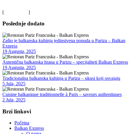
[
Saznajte više
]
Poslednje dodato
Zašto je balkanska kuhinja jedinstvena ponuda u Parizu – Balkan
Express
19 Augusta, 2025
Autentična balkanska hrana u Parizu – specijaliteti Balkan Express
19 Augusta, 2025
Tradicionalna balkanska kuhinja u Parizu – ukusi koji osvajaju
5 Jula, 2025
Cuisine balkanique traditionnelle à Paris – saveurs authentiques
2 Jula, 2025
Brzi linkovi
Početna
Balkan Express
O nama