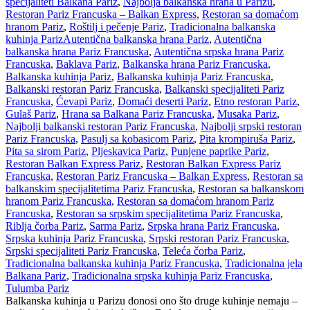
specijaliteti Balkana Pariz
,
Najbolja balkanska hrana u Parizu
,
Restoran Pariz Francuska – Balkan Express
,
Restoran sa domaćom
hranom Pariz
,
Roštilj i pečenje Pariz
,
Tradicionalna balkanska
kuhinja Pariz
Autentična balkanska hrana Pariz
,
Autentična
balkanska hrana Pariz Francuska
,
Autentična srpska hrana Pariz
Francuska
,
Baklava Pariz
,
Balkanska hrana Pariz Francuska
,
Balkanska kuhinja Pariz
,
Balkanska kuhinja Pariz Francuska
,
Balkanski restoran Pariz Francuska
,
Balkanski specijaliteti Pariz
Francuska
,
Ćevapi Pariz
,
Domaći deserti Pariz
,
Etno restoran Pariz
,
Gulaš Pariz
,
Hrana sa Balkana Pariz Francuska
,
Musaka Pariz
,
Najbolji balkanski restoran Pariz Francuska
,
Najbolji srpski restoran
Pariz Francuska
,
Pasulj sa kobasicom Pariz
,
Pita krompiruša Pariz
,
Pita sa sirom Pariz
,
Pljeskavica Pariz
,
Punjene paprike Pariz
,
Restoran Balkan Express Pariz
,
Restoran Balkan Express Pariz
Francuska
,
Restoran Pariz Francuska – Balkan Express
,
Restoran sa
balkanskim specijalitetima Pariz Francuska
,
Restoran sa balkanskom
hranom Pariz Francuska
,
Restoran sa domaćom hranom Pariz
Francuska
,
Restoran sa srpskim specijalitetima Pariz Francuska
,
Riblja čorba Pariz
,
Sarma Pariz
,
Srpska hrana Pariz Francuska
,
Srpska kuhinja Pariz Francuska
,
Srpski restoran Pariz Francuska
,
Srpski specijaliteti Pariz Francuska
,
Teleća čorba Pariz
,
Tradicionalna balkanska kuhinja Pariz Francuska
,
Tradicionalna jela
Balkana Pariz
,
Tradicionalna srpska kuhinja Pariz Francuska
,
Tulumba Pariz
Balkanska kuhinja u Parizu donosi ono što druge kuhinje nemaju –