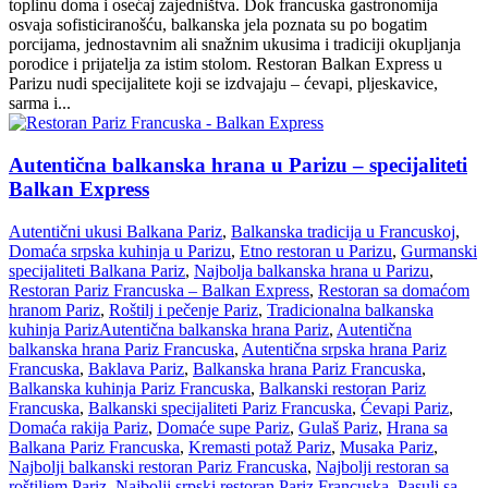
toplinu doma i osećaj zajedništva. Dok francuska gastronomija
osvaja sofisticiranošću, balkanska jela poznata su po bogatim
porcijama, jednostavnim ali snažnim ukusima i tradiciji okupljanja
porodice i prijatelja za istim stolom. Restoran Balkan Express u
Parizu nudi specijalitete koji se izdvajaju – ćevapi, pljeskavice,
sarma i...
Autentična balkanska hrana u Parizu – specijaliteti
Balkan Express
Autentični ukusi Balkana Pariz
,
Balkanska tradicija u Francuskoj
,
Domaća srpska kuhinja u Parizu
,
Etno restoran u Parizu
,
Gurmanski
specijaliteti Balkana Pariz
,
Najbolja balkanska hrana u Parizu
,
Restoran Pariz Francuska – Balkan Express
,
Restoran sa domaćom
hranom Pariz
,
Roštilj i pečenje Pariz
,
Tradicionalna balkanska
kuhinja Pariz
Autentična balkanska hrana Pariz
,
Autentična
balkanska hrana Pariz Francuska
,
Autentična srpska hrana Pariz
Francuska
,
Baklava Pariz
,
Balkanska hrana Pariz Francuska
,
Balkanska kuhinja Pariz Francuska
,
Balkanski restoran Pariz
Francuska
,
Balkanski specijaliteti Pariz Francuska
,
Ćevapi Pariz
,
Domaća rakija Pariz
,
Domaće supe Pariz
,
Gulaš Pariz
,
Hrana sa
Balkana Pariz Francuska
,
Kremasti potaž Pariz
,
Musaka Pariz
,
Najbolji balkanski restoran Pariz Francuska
,
Najbolji restoran sa
roštiljem Pariz
,
Najbolji srpski restoran Pariz Francuska
,
Pasulj sa