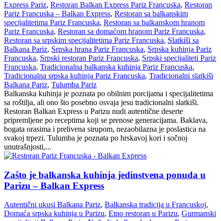
Express Pariz
,
Restoran Balkan Express Pariz Francuska
,
Restoran
Pariz Francuska – Balkan Express
,
Restoran sa balkanskim
specijalitetima Pariz Francuska
,
Restoran sa balkanskom hranom
Pariz Francuska
,
Restoran sa domaćom hranom Pariz Francuska
,
Restoran sa srpskim specijalitetima Pariz Francuska
,
Slatkiši sa
Balkana Pariz
,
Srpska hrana Pariz Francuska
,
Srpska kuhinja Pariz
Francuska
,
Srpski restoran Pariz Francuska
,
Srpski specijaliteti Pariz
Francuska
,
Tradicionalna balkanska kuhinja Pariz Francuska
,
Tradicionalna srpska kuhinja Pariz Francuska
,
Tradicionalni slatkiši
Balkana Pariz
,
Tulumba Pariz
Balkanska kuhinja je poznata po obilnim porcijama i specijalitetima
sa roštilja, ali ono što posebno osvaja jesu tradicionalni slatkiši.
Restoran Balkan Express u Parizu nudi autentične deserte
pripremljene po receptima koji se prenose generacijama. Baklava,
bogata orasima i prelivena sirupom, nezaobilazna je poslastica na
svakoj trpezi. Tulumba je poznata po hrskavoj kori i sočnoj
unutrašnjosti,...
Zašto je balkanska kuhinja jedinstvena ponuda u
Parizu – Balkan Express
Autentični ukusi Balkana Pariz
,
Balkanska tradicija u Francuskoj
,
Domaća srpska kuhinja u Parizu
,
Etno restoran u Parizu
,
Gurmanski