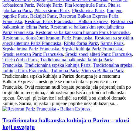
kobasicom Pariz
,
Pečenje Pariz
,
Pita krompiruša Pariz
,
Pita sa
jabukama Pariz
,
Pita sa sirom Pariz
,
Pljeskavica Pariz
,
Punjene
paprike Pariz
,
Ražnjići Pariz
,
Restoran Balkan Express Pariz
Francuska
,
Restoran Pariz Francuska – Balkan Express
,
Restoran sa
balkanskim jelima Pariz
,
Restoran sa balkanskim specijalitetima
Pariz Francuska
,
Restoran sa balkanskom hranom Pariz Francuska
,
Restoran sa domaćom hranom Pariz Francuska
,
Restoran sa srpskim
specijalitetima Pariz Francuska
,
Riblja čorba Pariz
,
Sarma Pariz
,
Srpska hrana Pariz Francuska
,
Srpska kuhinja Pariz Francuska
,
Srpski restoran Pariz Francuska
,
Srpski specijaliteti Pariz Francuska
,
Teleća čorba Pariz
,
Tradicionalna balkanska kuhinja Pariz
Francuska
,
Tradicionalna srpska kuhinja Pariz
,
Tradicionalna srpska
kuhinja Pariz Francuska
,
Tulumba Pariz
,
Vino sa Balkana Pariz
Tradicionalna srpska kuhinja u Parizu dostupna je u restoranu
Balkan Express – mesto gde se domaći ukusi prenose u srce
Francuske. Ovaj restoran nudi bogatu ponudu jela pripremljenih po
originalnim receptima, a atmosfera podseća na tipičnu balkansku
trpezu. Ćevapi, pljeskavice i ražnjići sa roštilja su simbol domaće
kuhinje. Sarma, musaka i punjene paprike nezaobilazan su...
Tradicionalna balkanska kuhinja u Parizu – ukusi
koji osvajaju