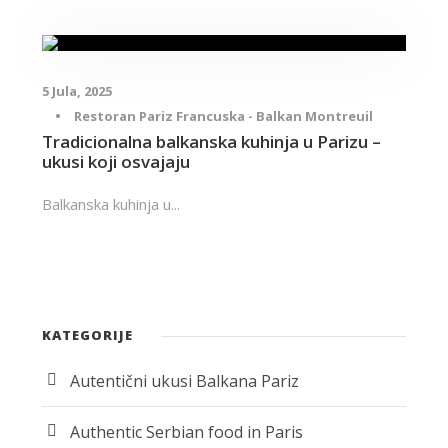
5 Jula, 2025
•
Restoran Pariz Francuska - Balkan Montreuil
Tradicionalna balkanska kuhinja u Parizu –
ukusi koji osvajaju
Balkanska kuhinja u...
KATEGORIJE
Autentični ukusi Balkana Pariz
Authentic Serbian food in Paris