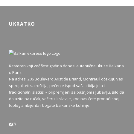
UKRATKO
Restoran koji već šest godina donosi autentične ukuse Balkana
u Pariz.
Na adresi 206 Boulevard Aristide Briand, Montreuil očekuju vas
specijaliteti sa roštilja, pečenje ispod sača, riblja jela i
tradicionalni slatkiši – pripremljeni sa pažnjom i ljubavlju. Bilo da
dolazite na ručak, večeru ili slavlje, kod nas ćete pronaći spoj
toplog ambijenta i bogate balkanske kuhinje.