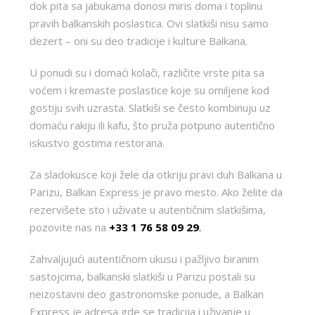
dok pita sa jabukama donosi miris doma i toplinu
pravih balkanskih poslastica. Ovi slatkiši nisu samo
dezert – oni su deo tradicije i kulture Balkana.
U ponudi su i domaći kolači, različite vrste pita sa
voćem i kremaste poslastice koje su omiljene kod
gostiju svih uzrasta. Slatkiši se često kombinuju uz
domaću rakiju ili kafu, što pruža potpuno autentično
iskustvo gostima restorana.
Za sladokusce koji žele da otkriju pravi duh Balkana u
Parizu, Balkan Express je pravo mesto. Ako želite da
rezervišete sto i uživate u autentičnim slatkišima,
pozovite nas na
+33 1 76 58 09 29
.
Zahvaljujući autentičnom ukusu i pažljivo biranim
sastojcima, balkanski slatkiši u Parizu postali su
neizostavni deo gastronomske ponude, a Balkan
Express je adresa gde se tradicija i uživanje u