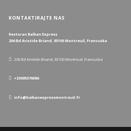
KONTAKTIRAJTE NAS
Restoran Balkan Express
206 Bd Aristide Briand, 93100 Montreuil, Francuska
206 Bd Aristide Briand, 93100 Montreuil, Francuska
+33695076086
info@balkanexpressmontreuil.fr