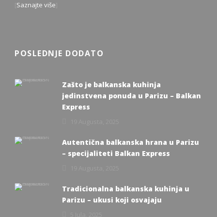
[
Saznajte više
]
POSLEDNJE DODATO
Zašto je balkanska kuhinja
jedinstvena ponuda u Parizu – Balkan
Express
19 Augusta, 2025
Autentična balkanska hrana u Parizu
– specijaliteti Balkan Express
19 Augusta, 2025
Tradicionalna balkanska kuhinja u
Parizu – ukusi koji osvajaju
5 Jula, 2025