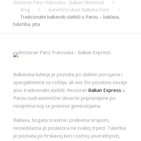
Restoran Pariz Francuska - Balkan Montreuil
>
Blog
>
Autentični ukusi Balkana Pariz
>
Tradicionalni balkanski slatkiši u Parizu – baklava,
tulumba, pita
Balkanska kuhinja je poznata po obilnim porcijama i
specijalitetima sa roštilja, ali ono što posebno osvaja
jesu tradicionalni slatkiši. Restoran
Balkan Express
u
Parizu nudi autentične deserte pripremljene po
receptima koji se prenose generacijama.
Baklava, bogata orasima i prelivena sirupom,
nezaobilazna je poslastica na svakoj trpezi. Tulumba
je poznata po hrskavoj kori i sočnoj unutrašnjosti,