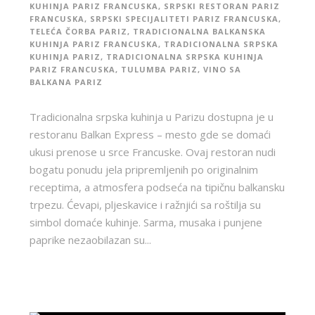
KUHINJA PARIZ FRANCUSKA
,
SRPSKI RESTORAN PARIZ
FRANCUSKA
,
SRPSKI SPECIJALITETI PARIZ FRANCUSKA
,
TELEĆA ČORBA PARIZ
,
TRADICIONALNA BALKANSKA
KUHINJA PARIZ FRANCUSKA
,
TRADICIONALNA SRPSKA
KUHINJA PARIZ
,
TRADICIONALNA SRPSKA KUHINJA
PARIZ FRANCUSKA
,
TULUMBA PARIZ
,
VINO SA
BALKANA PARIZ
Tradicionalna srpska kuhinja u Parizu dostupna je u
restoranu Balkan Express – mesto gde se domaći
ukusi prenose u srce Francuske. Ovaj restoran nudi
bogatu ponudu jela pripremljenih po originalnim
receptima, a atmosfera podseća na tipičnu balkansku
trpezu. Ćevapi, pljeskavice i ražnjići sa roštilja su
simbol domaće kuhinje. Sarma, musaka i punjene
paprike nezaobilazan su...