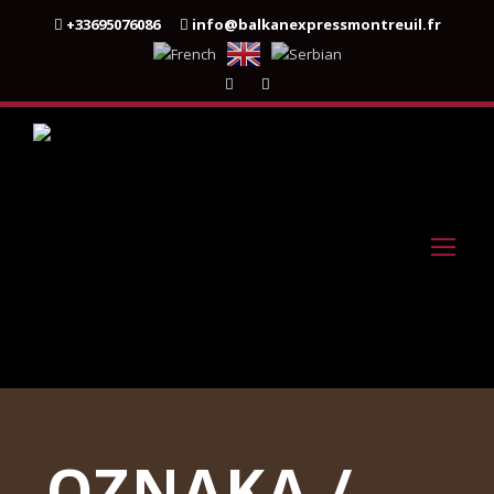
+33695076086
info@balkanexpressmontreuil.fr
OZNAKA /