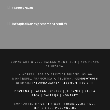
+33695076086
info@balkanexpressmontreuil.fr
COPYRIGHT © 2025 BALKAN MONTREUIL | SVA PRAVA
ZADRŽANA.
📍 ADRESA: 206 BD ARISTIDE BRIAND, 93100
MONTREUIL, FRANCUSKA 📞 TELEFON:
+33695076086
📧 EMAIL:
INFO@BALKANEXPRESSMONTREUIL.FR
POČETNA
|
BALKAN EXPRESS
|
JELOVNIK
|
KARTA
PIĆA
|
GALERIJA
|
KONTAKT
SUPPORTED BY
09.RS
/
WS9
/
FIRMA.CO.RS
/
M.
/
M.P.
/
E.B.
/
POLOVNO.RS