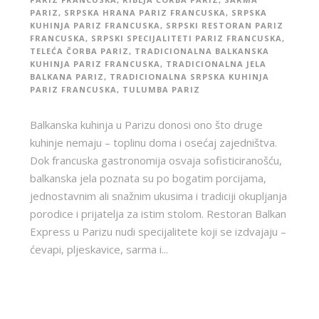
PARIZ
,
SRPSKA HRANA PARIZ FRANCUSKA
,
SRPSKA
KUHINJA PARIZ FRANCUSKA
,
SRPSKI RESTORAN PARIZ
FRANCUSKA
,
SRPSKI SPECIJALITETI PARIZ FRANCUSKA
,
TELEĆA ČORBA PARIZ
,
TRADICIONALNA BALKANSKA
KUHINJA PARIZ FRANCUSKA
,
TRADICIONALNA JELA
BALKANA PARIZ
,
TRADICIONALNA SRPSKA KUHINJA
PARIZ FRANCUSKA
,
TULUMBA PARIZ
Balkanska kuhinja u Parizu donosi ono što druge
kuhinje nemaju – toplinu doma i osećaj zajedništva.
Dok francuska gastronomija osvaja sofisticiranošću,
balkanska jela poznata su po bogatim porcijama,
jednostavnim ali snažnim ukusima i tradiciji okupljanja
porodice i prijatelja za istim stolom. Restoran Balkan
Express u Parizu nudi specijalitete koji se izdvajaju –
ćevapi, pljeskavice, sarma i...