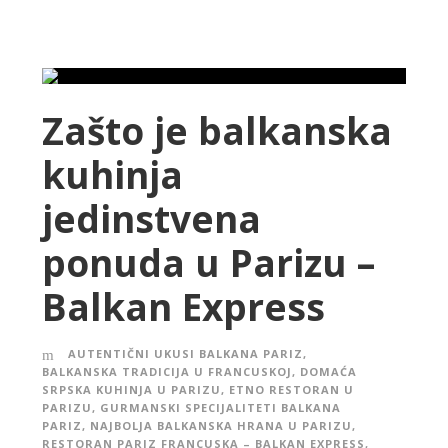
Zašto je balkanska
kuhinja
jedinstvena
ponuda u Parizu –
Balkan Express
AUTENTIČNI UKUSI BALKANA PARIZ
,
BALKANSKA TRADICIJA U FRANCUSKOJ
,
DOMAĆA
SRPSKA KUHINJA U PARIZU
,
ETNO RESTORAN U
PARIZU
,
GURMANSKI SPECIJALITETI BALKANA
PARIZ
,
NAJBOLJA BALKANSKA HRANA U PARIZU
,
RESTORAN PARIZ FRANCUSKA – BALKAN EXPRESS
,