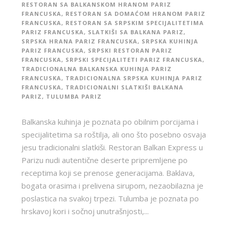
RESTORAN SA BALKANSKOM HRANOM PARIZ
FRANCUSKA
,
RESTORAN SA DOMAĆOM HRANOM PARIZ
FRANCUSKA
,
RESTORAN SA SRPSKIM SPECIJALITETIMA
PARIZ FRANCUSKA
,
SLATKIŠI SA BALKANA PARIZ
,
SRPSKA HRANA PARIZ FRANCUSKA
,
SRPSKA KUHINJA
PARIZ FRANCUSKA
,
SRPSKI RESTORAN PARIZ
FRANCUSKA
,
SRPSKI SPECIJALITETI PARIZ FRANCUSKA
,
TRADICIONALNA BALKANSKA KUHINJA PARIZ
FRANCUSKA
,
TRADICIONALNA SRPSKA KUHINJA PARIZ
FRANCUSKA
,
TRADICIONALNI SLATKIŠI BALKANA
PARIZ
,
TULUMBA PARIZ
Balkanska kuhinja je poznata po obilnim porcijama i
specijalitetima sa roštilja, ali ono što posebno osvaja
jesu tradicionalni slatkiši. Restoran Balkan Express u
Parizu nudi autentične deserte pripremljene po
receptima koji se prenose generacijama. Baklava,
bogata orasima i prelivena sirupom, nezaobilazna je
poslastica na svakoj trpezi. Tulumba je poznata po
hrskavoj kori i sočnoj unutrašnjosti,...