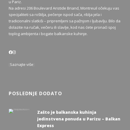
u Pariz.
Na adresi 206 Boulevard Aristide Briand, Montreuil očekuju vas
specijaliteti sa roštilja, pečenje ispod sača, riblja jela i
tradicionalni slatkiši – pripremljeni sa pažnjom i ljubavlju. Bilo da
dolazite na ručak, večeru ili slavlje, kod nas ćete pronaći spoj
toplog ambijenta i bogate balkanske kuhinje.
[
Saznajte više
]
POSLEDNJE DODATO
Zašto je balkanska kuhinja
jedinstvena ponuda u Parizu – Balkan
Express