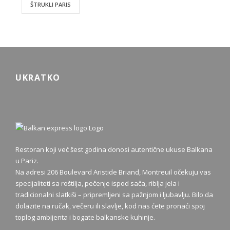
ŠTRUKLI PARIS
UKRATKO
Restoran koji već šest godina donosi autentične ukuse Balkana
u Pariz.
Na adresi 206 Boulevard Aristide Briand, Montreuil očekuju vas
specijaliteti sa roštilja, pečenje ispod sača, riblja jela i
tradicionalni slatkiši – pripremljeni sa pažnjom i ljubavlju. Bilo da
dolazite na ručak, večeru ili slavlje, kod nas ćete pronaći spoj
toplog ambijenta i bogate balkanske kuhinje.