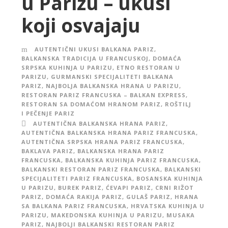
u Parizu – ukusi
koji osvajaju
AUTENTIČNI UKUSI BALKANA PARIZ
,
BALKANSKA TRADICIJA U FRANCUSKOJ
,
DOMAĆA
SRPSKA KUHINJA U PARIZU
,
ETNO RESTORAN U
PARIZU
,
GURMANSKI SPECIJALITETI BALKANA
PARIZ
,
NAJBOLJA BALKANSKA HRANA U PARIZU
,
RESTORAN PARIZ FRANCUSKA – BALKAN EXPRESS
,
RESTORAN SA DOMAĆOM HRANOM PARIZ
,
ROŠTILJ
I PEČENJE PARIZ
AUTENTIČNA BALKANSKA HRANA PARIZ
,
AUTENTIČNA BALKANSKA HRANA PARIZ FRANCUSKA
,
AUTENTIČNA SRPSKA HRANA PARIZ FRANCUSKA
,
BAKLAVA PARIZ
,
BALKANSKA HRANA PARIZ
FRANCUSKA
,
BALKANSKA KUHINJA PARIZ FRANCUSKA
,
BALKANSKI RESTORAN PARIZ FRANCUSKA
,
BALKANSKI
SPECIJALITETI PARIZ FRANCUSKA
,
BOSANSKA KUHINJA
U PARIZU
,
BUREK PARIZ
,
ĆEVAPI PARIZ
,
CRNI RIŽOT
PARIZ
,
DOMAĆA RAKIJA PARIZ
,
GULAŠ PARIZ
,
HRANA
SA BALKANA PARIZ FRANCUSKA
,
HRVATSKA KUHINJA U
PARIZU
,
MAKEDONSKA KUHINJA U PARIZU
,
MUSAKA
PARIZ
,
NAJBOLJI BALKANSKI RESTORAN PARIZ