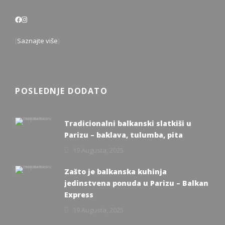
[
Saznajte više
]
POSLEDNJE DODATO
Tradicionalni balkanski slatkiši u
Parizu – baklava, tulumba, pita
19 Augusta, 2025
Zašto je balkanska kuhinja
jedinstvena ponuda u Parizu – Balkan
Express
19 Augusta, 2025